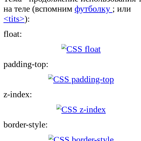
на теле (вспомним
футболку
; или
<tits>
):
float:
padding-top:
z-index:
border-style: