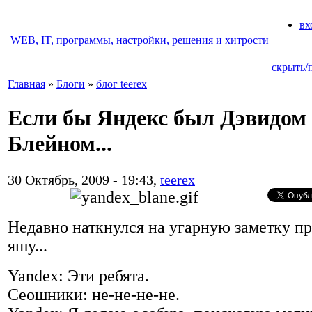
вх
WEB, IT, программы, настройки, решения и хитрости
скрыть/
Главная
»
Блоги
»
блог teerex
Если бы Яндекс был Дэвидом
Блейном...
30 Октябрь, 2009 - 19:43,
teerex
Недавно наткнулся на угарную заметку п
яшу...
Yandex: Эти ребята.
Сеошники: не-не-не-не.