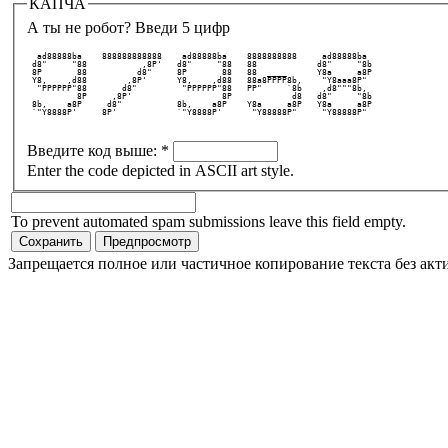
КАПЧА
А ты не робот? Введи 5 цифр
  ad88888ba    888888888888    ad88888ba    8888888888     ad88888ba   
 d8"     "88           ,8P'   d8"     "88   88            d8"     "8b  
 8P       88          d8"     8P       88   88  ____      Y8a     a8P  
 Y8,    ,d88        ,8P'      Y8,    ,d88   88a8PPPP8b,    "Y8aaa8P"   
  "PPPPPP"88       d8"         "PPPPPP"88   PP"     `8b    ,d8"""8b,   
          8P     ,8P'                  8P            d8   d8"     "8b  
 8b,    a8P     d8"           8b,    a8P    Y8a     a8P   Y8a     a8P  
 `"Y8888P'     8P'            `"Y8888P'      "Y88888P"     "Y88888P"   
Введите код выше:
*
Enter the code depicted in ASCII art style.
To prevent automated spam submissions leave this field empty.
Запрещается полное или частичное копирование текста без акт