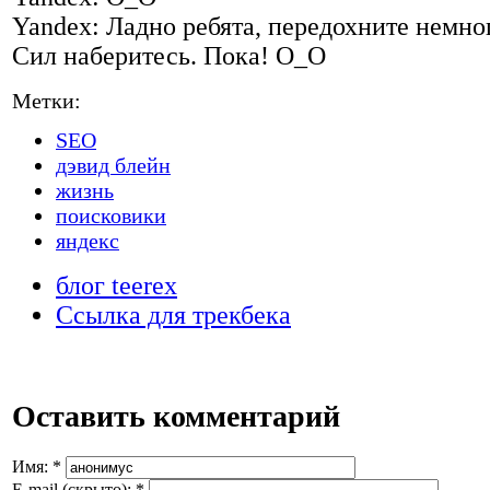
Yandex: Ладно ребята, передохните немно
Сил наберитесь. Пока! О_О
Метки:
SEO
дэвид блейн
жизнь
поисковики
яндекс
блог teerex
Ссылка для трекбека
Оставить комментарий
Имя:
*
E-mail (скрыто):
*