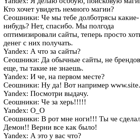
Yandex: Я делаю особую, поисковую маги
Кто хочет увидеть немного магии?
Сеошники: Че мы тебе долботрясы какие-
нибудь? Нет, спасибо. Мы полгода
оптимизировали сайты, теперь просто хо
денег с них получать.
Yandex: А что за сайты?
Сеошники: Да обычные сайты, не брендо
еще, ты такие не знаешь.
Yandex: И че, на первом месте?
Сеошники: Ну да! Вот например www.site.
Yandex: Посмотри выдачу.
Сеошники: Че за херь!!!!!
Yandex: О_О
Сеошники: В рот мне ноги!!! Ты че сдела
Демон!! Верни все как было!
Yandex: А это у вас что?