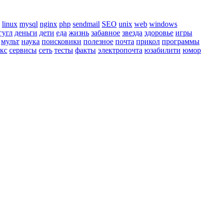
linux
mysql
nginx
php
sendmail
SEO
unix
web
windows
гугл
деньги
дети
еда
жизнь
забавное
звезда
здоровье
игры
мульт
наука
поисковики
полезное
почта
прикол
программы
акс
сервисы
сеть
тесты
факты
электропочта
юзабилити
юмор