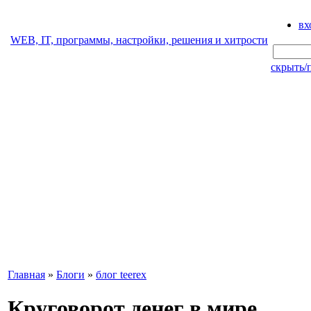
вх
WEB, IT, программы, настройки, решения и хитрости
скрыть/
Главная
»
Блоги
»
блог teerex
Круговорот денег в мире