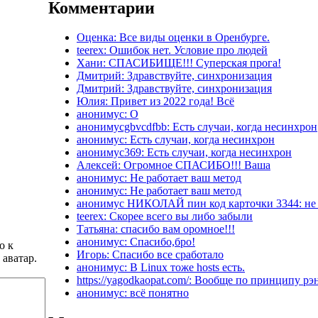
Комментарии
Оценка: Все виды оценки в Оренбурге.
teerex: Ошибок нет. Условие про людей
Хани: СПАСИБИЩЕ!!! Суперская прога!
Дмитрий: Здравствуйте, синхронизация
Дмитрий: Здравствуйте, синхронизация
Юлия: Привет из 2022 года! Всё
анонимус: О
анонимусgbvcdfbb: Есть случаи, когда несинхрон
анонимус: Есть случаи, когда несинхрон
анонимус369: Есть случаи, когда несинхрон
Алексей: Огромное СПАСИБО!!! Ваша
анонимус: Не работает ваш метод
анонимус: Не работает ваш метод
анонимус НИКОЛАЙ пин код карточки 3344: не
teerex: Скорее всего вы либо забыли
Татьяна: спасибо вам оромное!!!
анонимус: Спасибо,бро!
о к
Игорь: Спасибо все сработало
 аватар.
анонимус: В Linux тоже hosts есть.
https://yagodkaopat.com/: Вообще по принципу рэ
анонимус: всё понятно