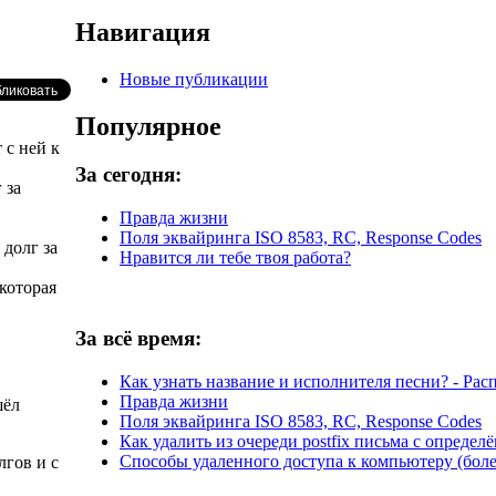
Навигация
Новые публикации
Популярное
 с ней к
За сегодня:
 за
Правда жизни
Поля эквайринга ISO 8583, RC, Response Codes
 долг за
Нравится ли тебе твоя работа?
которая
За всё время:
Как узнать название и исполнителя песни? - Рас
Правда жизни
шёл
Поля эквайринга ISO 8583, RC, Response Codes
Как удалить из очереди postfix письма с определ
Способы удаленного доступа к компьютеру (боле
лгов и с