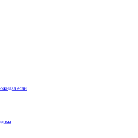
 ожидал если
ндома