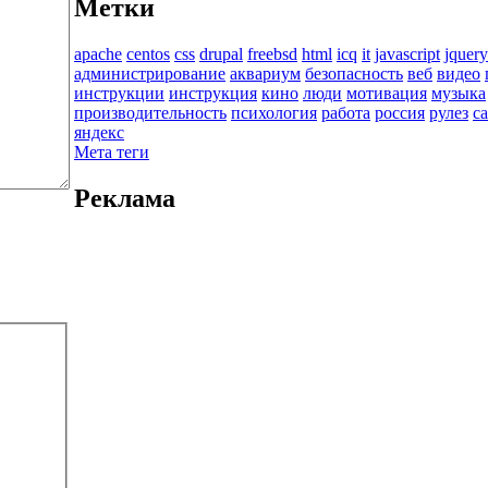
Метки
apache
centos
css
drupal
freebsd
html
icq
it
javascript
jquery
администрирование
аквариум
безопасность
веб
видео
инструкции
инструкция
кино
люди
мотивация
музыка
производительность
психология
работа
россия
рулез
с
яндекс
Мета теги
Реклама