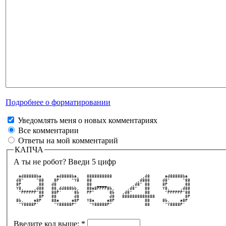
Подробнее о форматировании
Уведомлять меня о новых комментариях
Все комментарии
Ответы на мой комментарий
КАПЧА
А ты не робот? Введи 5 цифр
  ad88888ba      ad8888ba,   8888888888            ,d8      ad88888ba   
 d8"     "88    8P'    "Y8   88                  ,d888     d8"     "88  
 8P       88   d8            88  ____          ,d8" 88     8P       88  
 Y8,    ,d88   88,dd888bb,   88a8PPPP8b,     ,d8"   88     Y8,    ,d88  
  "PPPPPP"88   88P'    `8b   PP"     `8b   ,d8"     88      "PPPPPP"88  
          8P   88       d8            d8   8888888888888            8P  
 8b,    a8P    88a     a8P   Y8a     a8P            88     8b,    a8P   
 `"Y8888P'      "Y88888P"     "Y88888P"             88     `"Y8888P'    
Введите код выше:
*