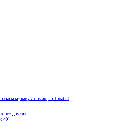
познаём музыку с помощью Tunatic!
ённого домена
е 40)