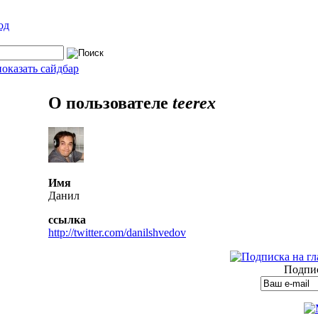
од
показать сайдбар
О пользователе
teerex
Имя
Данил
ссылка
http://twitter.com/danilshvedov
Подпис