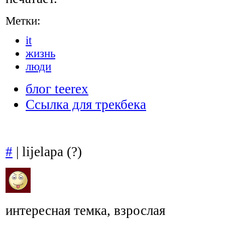
Метки:
it
жизнь
люди
блог teerex
Ссылка для трекбека
#
| lijelapa (?)
интересная темка, взрослая