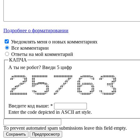
Подробнее о форматировании
Уведомлять меня о новых комментариях
Все комментарии
Ответы на мой комментарий
КАПЧА
А ты не робот? Введи 5 цифр
  ad888888b,   8888888888    888888888888     ad8888ba,    ad888888b,  
 d8"     "88   88                    ,8P'    8P'    "Y8   d8"     "88  
         a8P   88  ____             d8"     d8                    a8P  
      ,d8P"    88a8PPPP8b,        ,8P'      88,dd888bb,        aad8"   
    a8P"       PP"     `8b       d8"        88P'    `8b        ""Y8,   
  a8P'                  d8     ,8P'         88       d8           "8b  
 d8"           Y8a     a8P    d8"           88a     a8P   Y8,     a88  
 88888888888    "Y88888P"    8P'             "Y88888P"     "Y888888P'  
Введите код выше:
*
Enter the code depicted in ASCII art style.
To prevent automated spam submissions leave this field empty.