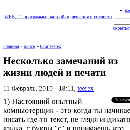
вх
WEB, IT, программы, настройки, решения и хитрости
скрыть/
Главная
»
Блоги
»
блог teerex
Несколько замечаний из
жизни людей и печати
11 Февраль, 2010 - 18:11,
teerex
1) Настоящий опытный
компьютерщик - это когда ты начина
писать где-то текст, не глядя индикат
языка, с буквы "с" и понимаешь что