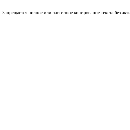
Запрещается полное или частичное копирование текста без акт