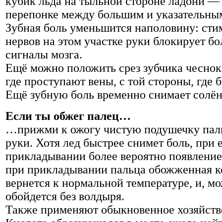
кубик льда на тыльной стороне ладони —
перепонке между большим и указательны
Зубная боль уменьшится наполовину: сти
нервов на этом участке руки блокирует б
сигналы мозга.
Ещё можно положить срез зубчика чеснока
где проступают вены, с той стороны, где б
Ещё зубную боль временно снимает солён
Если ты обжег палец…
…прижми к ожогу чистую подушечку пал
руки. Хотя лед быстрее снимет боль, при 
прикладывании более вероятно появление
при прикладывании пальца обожженная к
вернется к нормальной температуре, и, мо
обойдется без волдыря.
Также применяют обыкновенное хозяйств