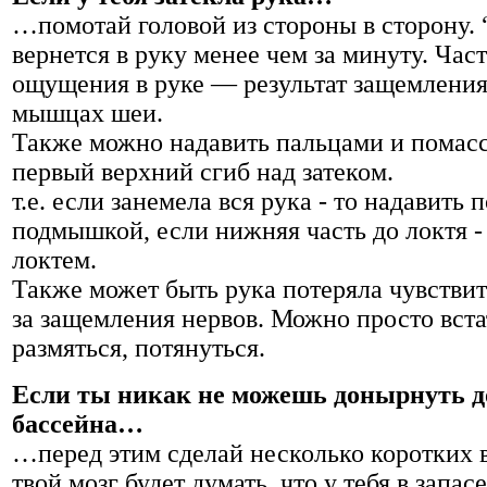
…помотай головой из стороны в сторону.
вернется в руку менее чем за минуту. Час
ощущения в руке — результат защемления
мышцах шеи.
Также можно надавить пальцами и помас
первый верхний сгиб над затеком.
т.е. если занемела вся рука - то надавить 
подмышкой, если нижняя часть до локтя -
локтем.
Также может быть рука потеряла чувствит
за защемления нервов. Можно просто вста
размяться, потянуться.
Если ты никак не можешь донырнуть д
бассейна…
…перед этим сделай несколько коротких в
твой мозг будет думать, что у тебя в запас