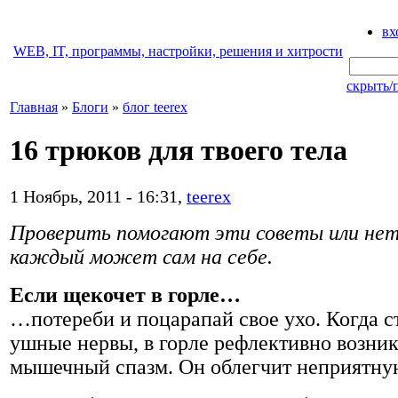
вх
WEB, IT, программы, настройки, решения и хитрости
скрыть/
Главная
»
Блоги
»
блог teerex
16 трюков для твоего тела
1 Ноябрь, 2011 - 16:31,
teerex
Проверить помогают эти советы или нет
каждый может сам на себе.
Если щекочет в горле…
…потереби и поцарапай свое ухо. Когда 
ушные нервы, в горле рефлективно возник
мышечный спазм. Он облегчит неприятну