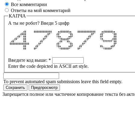
Все комментарии
Ответы на мой комментарий
КАПЧА
А ты не робот? Введи 5 цифр
         ,d8     888888888888    ad88888ba    888888888888    ad88888ba   
       ,d888             ,8P'   d8"     "8b           ,8P'   d8"     "88  
     ,d8" 88            d8"     Y8a     a8P          d8"     8P       88  
   ,d8"   88          ,8P'       "Y8aaa8P"         ,8P'      Y8,    ,d88  
 ,d8"     88         d8"         ,d8"""8b,        d8"         "PPPPPP"88  
 8888888888888     ,8P'         d8"     "8b     ,8P'                  8P  
          88      d8"           Y8a     a8P    d8"           8b,    a8P   
          88     8P'             "Y88888P"    8P'            `"Y8888P'    
Введите код выше:
*
Enter the code depicted in ASCII art style.
To prevent automated spam submissions leave this field empty.
Запрещается полное или частичное копирование текста без акт