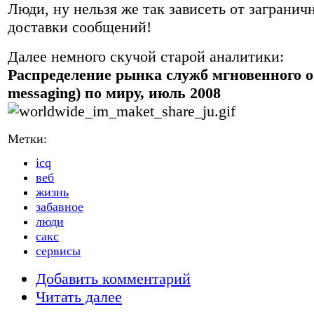
Люди, ну нельзя же так зависеть от загранич
доставки сообщений!
Далее немного скучой старой аналитики:
Распределение рынка служб мгновенного 
messaging) по миру, июль 2008
Метки:
icq
веб
жизнь
забавное
люди
сакс
сервисы
Добавить комментарий
Читать далее