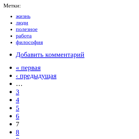
Метки:
жизнь
люди
полезное
работа
философия
Добавить комментарий
« первая
‹ предыдущая
…
3
4
5
6
7
8