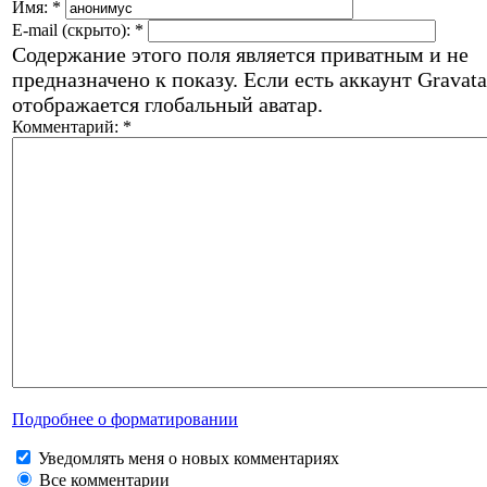
Имя:
*
E-mail (скрыто):
*
Содержание этого поля является приватным и не
предназначено к показу. Если есть аккаунт Gravata
отображается глобальный аватар.
Комментарий:
*
Подробнее о форматировании
Уведомлять меня о новых комментариях
Все комментарии