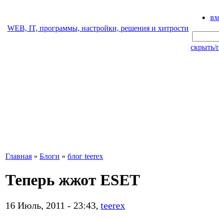
вх
WEB, IT, программы, настройки, решения и хитрости
скрыть/
Главная
»
Блоги
»
блог teerex
Теперь жжот ESET
16 Июль, 2011 - 23:43,
teerex